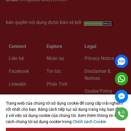
Chỉ dẫn bản đồ
bản quyền nội dung được bảo vệ bởi
Connect
Explore
Legal
Liên hệ
Nhân sự
Privacy Notice
Facebook
Tin tức
Disclaimer &
Notices
Linkedin
Phân Tích
Cookie Policy
Zalo
Về chúng tôi
Trang web của chúng tôi sử dụng cookie để cung cấp trải nghiệm
Cookie Settings
tốt nhất cho bạn. Bằng cách tiếp tục sử dụng trang này, bạn đồng
ý với việc sử dụng cookie của chúng tôi. Xem thêm thông tin về
cách chúng tôi sử dụng cookie trong
Chính sách Cookie
.
@ 2024 ADK Vietnam Lawyers. All Rights Reserved