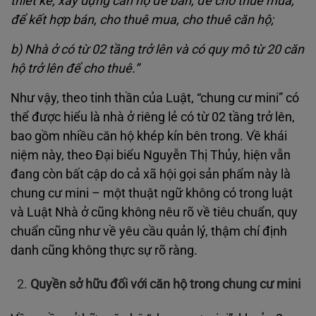
thiết kế, xây dựng căn hộ để bán, để cho thuê mua,
để kết hợp bán, cho thuê mua, cho thuê căn hộ;
b) Nhà ở có từ 02 tầng trở lên và có quy mô từ 20 căn
hộ trở lên để cho thuê.”
Như vậy, theo tinh thần của Luật, “chung cư mini” có
thể được hiểu là nhà ở riêng lẻ có từ 02 tầng trở lên,
bao gồm nhiều căn hộ khép kín bên trong. Về khái
niệm này, theo Đại biểu Nguyễn Thị Thủy, hiện vẫn
đang còn bất cập do cả xã hội gọi sản phẩm này là
chung cư mini – một thuật ngữ không có trong luật
và Luật Nhà ở cũng không nêu rõ về tiêu chuẩn, quy
chuẩn cũng như về yêu cầu quản lý, thậm chí định
danh cũng không thực sự rõ ràng.
Quyền sở hữu đối với căn hộ trong chung cư mini