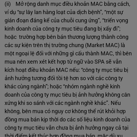
(ii) Mở rộng danh mục điều khoản MAC bằng cách,
ví dụ “sự lây lan hàng loạt của dịch bệnh”, “một sự
gián đoạn đáng kể của chuỗi cung ứng”, “triển vọng
kinh doanh của công ty mục tiêu đang bị xấy đi”;
hoặc trường hợp bên bán thương lượng thành công
các sự kiện trên thị trường chung (Market MAC) là
một ngoại lệ đối với những gì cấu thành MAC, thì bên
mua nên xem xét kết hợp từ ngữ vào SPA sẽ vẫn
kích hoạt điều khoản MAC nếu: “công ty mục tiêu bị
ảnh hưởng tương đối tồi tệ hơn so với các công ty
khác cùng ngành”; hoặc “nhóm ngành nghề kinh
doanh của công ty mục tiêu bị ảnh hưởng không cân
xứng khi so sánh với các ngành nghề khác”. Nếu
không, bên mua có nguy cơ không thể rút khỏi hợp
đồng mua bán kịp thời do các số liệu kinh doanh của
công ty mục tiêu vẫn chưa bị ảnh hưởng ngay cả tại
thời điểm kết thúc hợp đồng mua bán, mặc dù xu