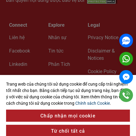
bản quyền nội dung được bảo vệ bởi
Connect
Explore
Legal
Liên hệ
Nhân sự
Privacy Notice
Facebook
Tin tức
Disclaimer &
Notices
Linkedin
Phân Tích
Cookie Policy
Zalo
Về chúng tôi
Trang web của chúng tôi sử dụng cookie để cung cấp trải nghiệm
Cookie Settings
tốt nhất cho bạn. Bằng cách tiếp tục sử dụng trang này, bạn đồng
ý với việc sử dụng cookie của chúng tôi. Xem thêm thông tin về
cách chúng tôi sử dụng cookie trong
Chính sách Cookie
.
@ 2024 ADK Vietnam Lawyers. All Rights Reserved
Chấp nhận mọi cookie
Từ chối tất cả