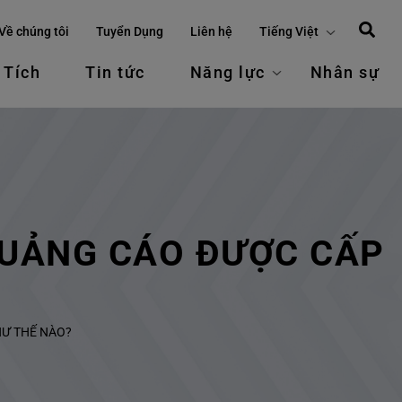
Về chúng tôi
Tuyển Dụng
Liên hệ
Tiếng Việt
 Tích
Tin tức
Năng lực
Nhân sự
 QUẢNG CÁO ĐƯỢC CẤP
HƯ THẾ NÀO?