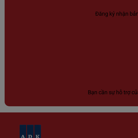
Đăng ký nhận bản 
Bạn cần sự hỗ trợ củ