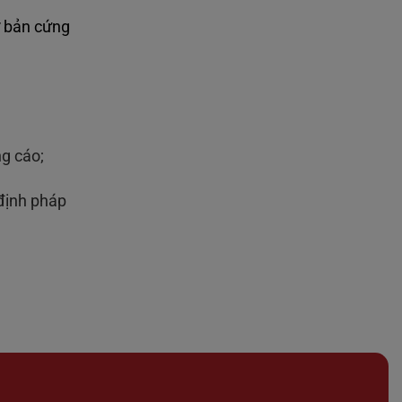
ơ bản cứng
ng cáo;
định pháp