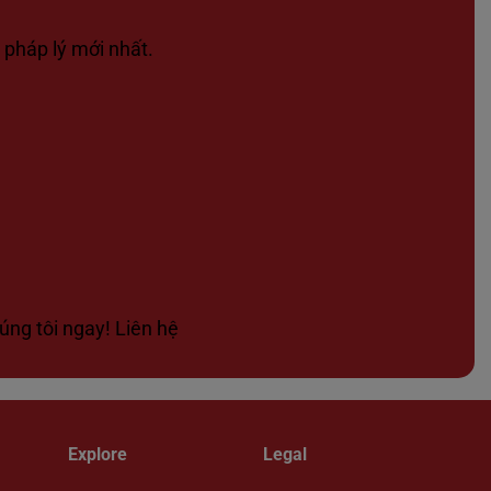
 pháp lý mới nhất.
úng tôi ngay! Liên hệ
Explore
Legal