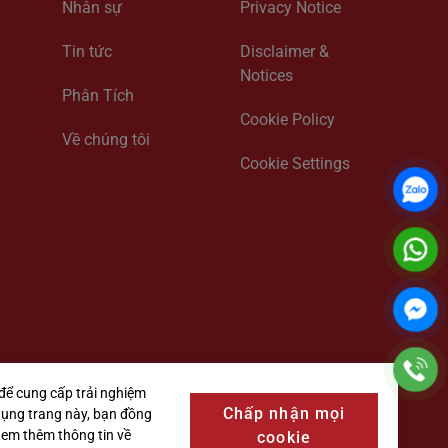
Nhân sự
Privacy Notice
Tin tức
Disclaimer &
Notices
Phân Tích
Cookie Policy
Về chúng tôi
Cookie Settings
để cung cấp trải nghiệm
Chấp nhận mọi
dụng trang này, bạn đồng
 Xem thêm thông tin về
cookie