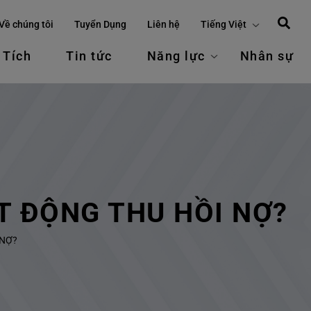
Về chúng tôi
Tuyển Dụng
Liên hệ
Tiếng Việt
 Tích
Tin tức
Năng lực
Nhân sự
T ĐỘNG THU HỒI NỢ?
 NỢ?