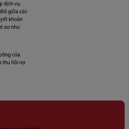
p dịch vụ.
đổi giữa các
uyết khoản
ật sư như
hường của
 thu hồi nợ