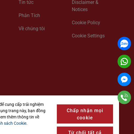
Tin tức
Disclaimer &
Notices
Phân Tích
Cookie Policy
Về chúng tôi
Cookie Settings
để cung cấp trải nghiệm
Chấp nhận mọi
dụng trang này, bạn đồng
 Xem thêm thông tin về
cookie
nh sách Cookie
.
Từ chối tất cả