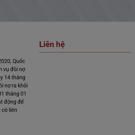
Liên hệ
 2020, Quốc
h vụ đòi nợ
ày 14 tháng
i nợ ra khỏi
01 tháng 01
ạt động để
 có liên