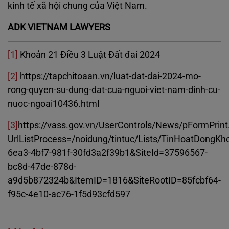
kinh tế xã hội chung của Việt Nam.
ADK VIETNAM LAWYERS
[1]
Khoản 21 Điều 3 Luật Đất đai 2024
[2]
https://tapchitoaan.vn/luat-dat-dai-2024-mo-
rong-quyen-su-dung-dat-cua-nguoi-viet-nam-dinh-cu-
nuoc-ngoai10436.html
[3]
https://vass.gov.vn/UserControls/News/pFormPrint
UrlListProcess=/noidung/tintuc/Lists/TinHoatDongK
6ea3-4bf7-981f-30fd3a2f39b1&SiteId=37596567-
bc8d-47de-878d-
a9d5b872324b&ItemID=1816&SiteRootID=85fcbf64-
f95c-4e10-ac76-1f5d93cfd597