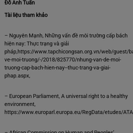
Đỗ Anh Tuấn
Tài liệu tham khảo
– Nguyên Mạnh, Những vấn đề môi trường cấp bách
hiện nay: Thực trạng và giải
pháp,https://www.tapchicongsan.org.vn/web/guest/b
ve‐moi‐truong/‐/2018/825770/nhung‐van‐de‐moi‐
truong‐cap‐bach‐hien‐nay‐‐thuc‐trang‐va‐giai‐
phap.aspx,
– European Parliament, A universal right to a healthy
environment,
https://www.europarl.europa.eu/RegData/etudes/A
– African Commission on Human and Peoples’