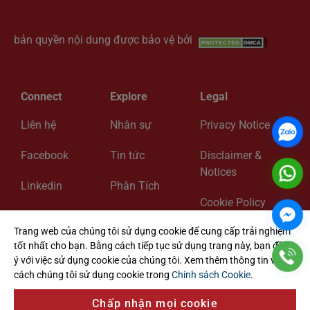
Chỉ dẫn bản đồ
bản quyền nội dung được bảo vệ bởi
Connect
Explore
Legal
Liên hệ
Nhân sự
Privacy Notice
Facebook
Tin tức
Disclaimer &
Notices
Linkedin
Phân Tích
Cookie Policy
Zalo
Về chúng tôi
Trang web của chúng tôi sử dụng cookie để cung cấp trải nghiệm
Cookie Settings
tốt nhất cho bạn. Bằng cách tiếp tục sử dụng trang này, bạn đồng
ý với việc sử dụng cookie của chúng tôi. Xem thêm thông tin về
cách chúng tôi sử dụng cookie trong
Chính sách Cookie
.
@ 2024 ADK Vietnam Lawyers. All Rights Reserved
Chấp nhận mọi cookie