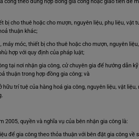
ia công theo đúng hợp đồng gia công hoặc giao tiền để m
 bị cho thuê hoặc cho mượn, nguyên liệu, phụ liệu, vật tư
thoả thuận khác;
g, máy móc, thiết bị cho thuê hoặc cho mượn, nguyên liệu, 
phù hợp với quy định của pháp luật;
công tại nơi nhận gia công, cử chuyên gia để hướng dẫn kỹ
oả thuận trong hợp đồng gia công; và
 hữu trí tuệ của hàng hoá gia công, nguyên liệu, vật liệu
g.
m 2005, quyền và nghĩa vụ của bên nhận gia công là:
ệu để gia công theo thỏa thuận với bên đặt gia công về s