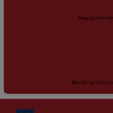
Đăng ký nhận bản 
Bạn cần sự hỗ trợ củ