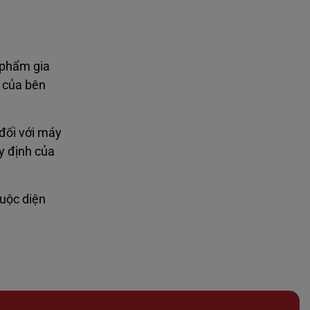
 phẩm gia
n của bên
đối với máy
y định của
huộc diện