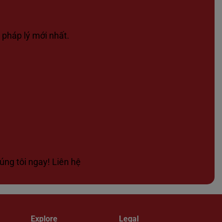
 pháp lý mới nhất.
úng tôi ngay! Liên hệ
Explore
Legal