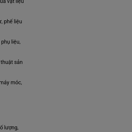
ua vật liệu
, phế liệu
phụ liệu,
 thuật sản
, máy móc,
ố lượng,