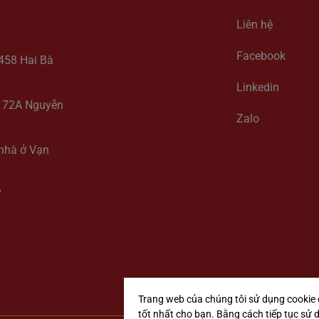
Liên hệ
Facebook
-458 Hai Bà
Linkedin
y, 72A Nguyễn
Zalo
 nhà ở Vạn
7
Trang web của chúng tôi sử dụng cookie 
tốt nhất cho bạn. Bằng cách tiếp tục sử 