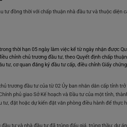
u tư đồng thời với chấp thuận nhà đầu tư và thuộc diện c
rong thời hạn 05 ngày làm việc kể từ ngày nhận được Qu
iều chỉnh chủ trương đầu tư, theo Quyết định chấp thuậ
ầu tư, cơ quan đăng ký đầu tư cấp, điều chỉnh Giấy chứn
hủ trương đầu tư của từ 02 Ủy ban nhân dân cấp tỉnh trở
Chính phủ giao Sở Kế hoạch và Đầu tư của một tỉnh, thàn
u tư, đặt hoặc dự kiến đặt văn phòng điều hành để thực 
đầu tư và nhà đầu tư đã trúng đấu giá, trúng thầu; dự án