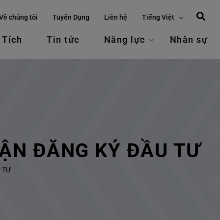
Về chúng tôi
Tuyển Dụng
Liên hệ
Tiếng Việt
 Tích
Tin tức
Năng lực
Nhân sự
HẬN ĐĂNG KÝ ĐẦU TƯ
 TƯ