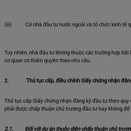
(iii) Có nhà đầu tư nước ngoài và tổ chức kinh tế quy
Tuy nhiên, nhà đầu tư không thuộc các trường hợp bắt 
cơ quan có thẩm quyền theo nhu cầu.
2. Thủ tục cấp, điều chỉnh Giấy chứng nhận đăng k
Thủ tục cấp Giấy chứng nhận đăng ký đầu tư theo quy 
phải được chấp thuận chủ trương đầu tư hay không để 
2.1. Đối với dự án thuộc diện chấp thuận chủ trươn