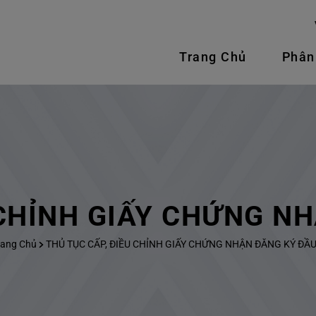
Trang Chủ
Phân
 CHỈNH GIẤY CHỨNG N
rang Chủ
THỦ TỤC CẤP, ĐIỀU CHỈNH GIẤY CHỨNG NHẬN ĐĂNG KÝ ĐẦU