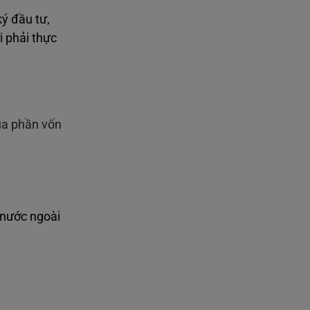
ý đầu tư,
i phải thực
mua phần vốn
 nước ngoài