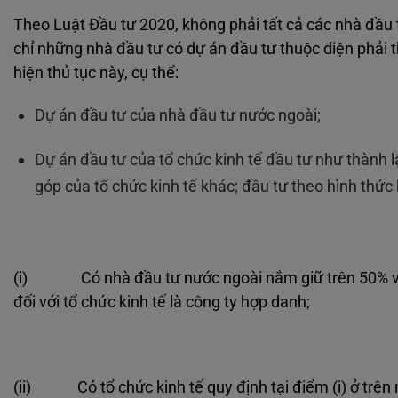
Theo Luật Đầu tư 2020, không phải tất cả các nhà đầu 
chỉ những nhà đầu tư có dự án đầu tư thuộc diện phải 
hiện thủ tục này, cụ thể:
Dự án đầu tư của nhà đầu tư nước ngoài;
Dự án đầu tư của tổ chức kinh tế đầu tư như thành 
góp của tổ chức kinh tế khác; đầu tư theo hình thứ
(i) Có nhà đầu tư nước ngoài nắm giữ trên 50% vốn 
đối với tổ chức kinh tế là công ty hợp danh;
(ii) Có tổ chức kinh tế quy định tại điểm (i) ở trên 