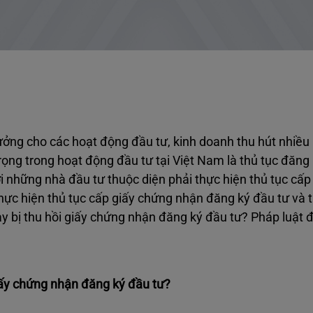
ởng cho các hoạt động đầu tư, kinh doanh thu hút nhiều
ọng trong hoạt động đầu tư tại Việt Nam là thủ tục đăng 
ới những nhà đầu tư thuộc diện phải thực hiện thủ tục cấ
hực hiện thủ tục cấp giấy chứng nhận đăng ký đầu tư và 
y bị thu hồi giấy chứng nhận đăng ký đầu tư? Pháp luật đ
y chứng nhận đăng ký đầu tư?