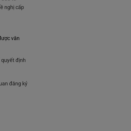
ề nghị cấp
 được văn
ế quyết định
quan đăng ký