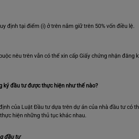
 định tại điểm (i) ở trên nắm giữ trên 50% vốn điều lệ.
buộc nêu trên vẫn có thể xin cấp Giấy chứng nhận đăng ký
ý đầu tư được thực hiện như thế nào?
định của Luật Đầu tư dựa trên dự án của nhà đầu tư có t
thực hiện những thủ tục khác nhau.
g đầu tư