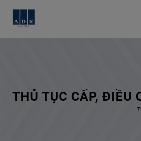
THỦ TỤC CẤP, ĐIỀU
T