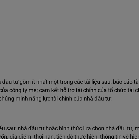
ầu tư gồm ít nhất một trong các tài liệu sau: báo cáo tà
ủa công ty mẹ; cam kết hỗ trợ tài chính của tổ chức tài c
c chứng minh năng lực tài chính của nhà đầu tư;
sau: nhà đầu tư hoặc hình thức lựa chọn nhà đầu tư, m
, địa điểm, thời hạn, tiến độ thực hiện, thông tin về hiệ