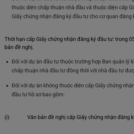
thuộc diện chấp thuận nhà đầu và thuộc diện cấp G
Giấy chứng nhận đăng ký đầu tư cho cơ quan đăng k
Thời hạn cấp Giấy chứng nhận đăng ký đầu tư: trong 0
bản đề nghị.
Đối với dự án đầu tư thuộc trường hợp Ban quản lý k
chấp thuận nhà đầu tư đồng thời với nhà đầu tư đư
Đối với dự án không thuộc diện cấp Giấy chứng nhận
đầu tư hồ sơ bao gồm:
(i) Văn bản đề nghị cấp Giấy chứng nhận đăng ký