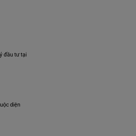
 đầu tư tại
huộc diện