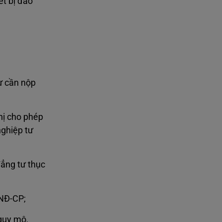
ết bị đào
ư cần nộp
hị cho phép
nghiệp tư
đẳng tư thục
/NĐ-CP;
quy mô,