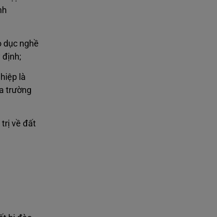
nh
o dục nghề
 định;
hiệp là
ủa trường
rị về đất