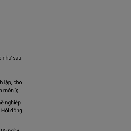
p như sau:
h lập, cho
n môn”);
hề nghiệp
à Hội đồng
n 05 ngày