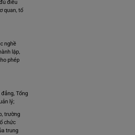
 đủ điều
ơ quan, tổ
ục nghề
hành lập,
cho phép
o đẳng, Tổng
ản lý;
p, trường
tổ chức
ủa trung