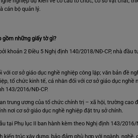
hề nghiệp dự kiến về cơ cấu tổ chức; cơ sở vật chất, thi
và cán bộ quản lý.
p gồm những giấy tờ gì?
bởi khoản 2 Điều 5 Nghị định 140/2018/NĐ-CP, nhà đầu t
 với cơ sở giáo dục nghề nghiệp công lập; văn bản đề ng
iệp, tổ chức kinh tế, cá nhân đối với cơ sở giáo dục nghề 
ịnh 143/2016/NĐ-CP.
an trung ương của tổ chức chính trị – xã hội, trường cao 
h nơi cơ sở giáo dục nghề nghiệp đặt trụ sở chính.
ẫu tại Phụ lục II ban hành kèm theo Nghị định 143/2016
 kiến trúc xây dựng, bảo đảm phù hợp với ngành, nghề, 