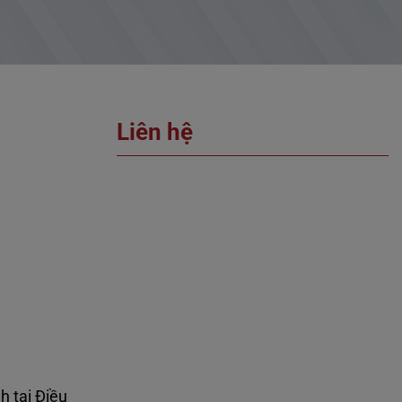
Liên hệ
h tạị Điều