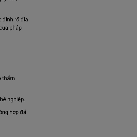
 định rõ địa
h của pháp
ó thẩm
ghề nghiệp.
rường hợp đã