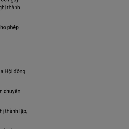
ghị thành
cho phép
ủa Hội đồng
an chuyên
ị thành lập,