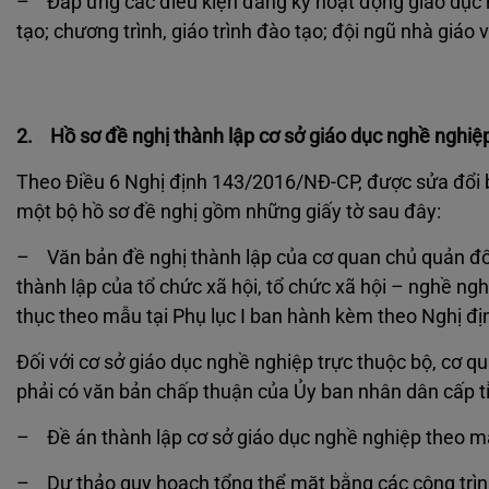
– Đáp ứng các điều kiện đăng ký hoạt động giáo dục ng
tạo; chương trình, giáo trình đào tạo; đội ngũ nhà giáo 
2. Hồ sơ đề nghị thành lập cơ sở giáo dục nghề nghiệ
Theo Điều 6 Nghị định 143/2016/NĐ-CP, được sửa đổi 
một bộ hồ sơ đề nghị gồm những giấy tờ sau đây:
– Văn bản đề nghị thành lập của cơ quan chủ quản đối
thành lập của tổ chức xã hội, tổ chức xã hội – nghề ngh
thục theo mẫu tại Phụ lục I ban hành kèm theo Nghị đ
Đối với cơ sở giáo dục nghề nghiệp trực thuộc bộ, cơ qu
phải có văn bản chấp thuận của Ủy ban nhân dân cấp tỉn
– Đề án thành lập cơ sở giáo dục nghề nghiệp theo m
– Dự thảo quy hoạch tổng thể mặt bằng các công trình