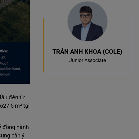
TRẦN ANH KHOA (COLE)
Junior Associate
đầu đến từ
.627,5 m² tại
lý đồng hành
cung cấp ý