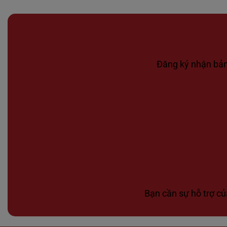
Đăng ký nhận bản 
Bạn cần sự hỗ trợ củ