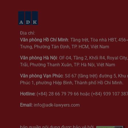
Địa chỉ:
Văn phòng Hồ Chí Minh
: Tầng trệt, Tòa nhà HBT, 456
Trưng, Phường Tân Định, TP. HCM, Việt Nam
Văn phòng Hà Nội
: OF-04, Tầng 2, Khối R4, Royal Cit
Trãi, Phường Thanh Xuân, TP. Hà Nội, Việt Nam
Văn phòng Vạn Phúc
: Số 67 (tầng trệt) đường 5, Khu
Phúc 1, phường Hiệp Bình, Thành phố Hồ Chí Minh.
Hotline:
(+84) 28 66 79 79 66 hoặc (+84) 939 107 38
Email:
info@adk-lawyers.com
Chỉ dẫn bản đồ
bản quyền nội dung được bảo vệ bởi