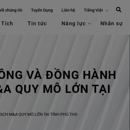
Về chúng tôi
Tuyển Dụng
Liên hệ
Tiếng Việt
 Tích
Tin tức
Năng lực
Nhân sự
CÔNG VÀ ĐỒNG HÀNH
A QUY MÔ LỚN TẠI
CH M&A QUY MÔ LỚN TẠI TỈNH PHÚ THỌ