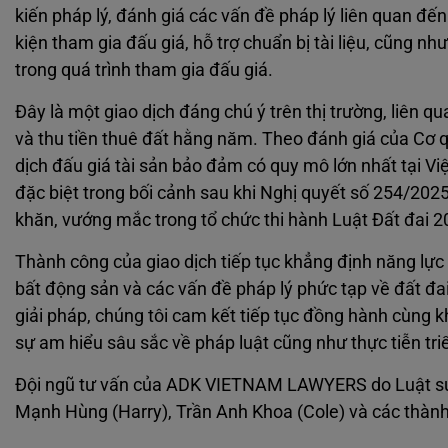
kiến pháp lý, đánh giá các vấn đề pháp lý liên quan đến
kiện tham gia đấu giá, hỗ trợ chuẩn bị tài liệu, cũng n
trong quá trình tham gia đấu giá.
Đây là một giao dịch đáng chú ý trên thị trường, liên q
và thu tiền thuê đất hằng năm. Theo đánh giá của Cơ q
dịch đấu giá tài sản bảo đảm có quy mô lớn nhất tại Việ
đặc biệt trong bối cảnh sau khi Nghị quyết số 254/20
khăn, vướng mắc trong tổ chức thi hành Luật Đất đai 2
Thành công của giao dịch tiếp tục khẳng định năng lự
bất động sản và các vấn đề pháp lý phức tạp về đất đai
giải pháp, chúng tôi cam kết tiếp tục đồng hành cùng kh
sự am hiểu sâu sắc về pháp luật cũng như thực tiễn triể
Đội ngũ tư vấn của ADK VIETNAM LAWYERS do Luật sư đ
Mạnh Hùng (Harry), Trần Anh Khoa (Cole) và các th