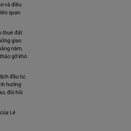
sơ và điều
liên quan
o thuê đất
hững giao
 hằng năm,
 tháo gỡ khó
ịch đầu tư,
định hướng
o, đòi hỏi
 của Lê