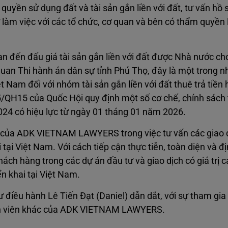
 quyền sử dụng đất và tài sản gắn liền với đất, tư vấn hồ 
hư làm việc với các tổ chức, cơ quan và bên có thẩm quyền 
uan đến đấu giá tài sản gắn liền với đất được Nhà nước ch
uan Thi hành án dân sự tỉnh Phú Thọ, đây là một trong n
t Nam đối với nhóm tài sản gắn liền với đất thuê trả tiền
25/QH15 của Quốc Hội quy định một số cơ chế, chính sách
024 có hiệu lực từ ngày 01 tháng 01 năm 2026.
c của ADK VIETNAM LAWYERS trong việc tư vấn các giao d
 tại Việt Nam. Với cách tiếp cận thực tiễn, toàn diện và 
ách hàng trong các dự án đầu tư và giao dịch có giá trị ca
n khai tại Việt Nam.
iều hành Lê Tiến Đạt (Daniel) dẫn dắt, với sự tham gia
ành viên khác của ADK VIETNAM LAWYERS.