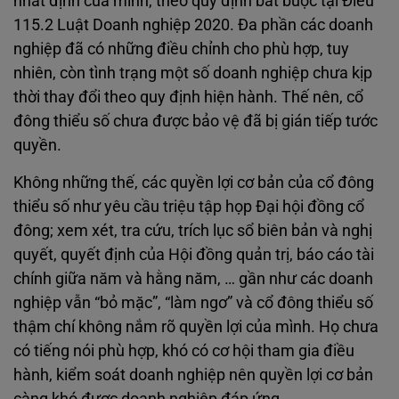
nhất định của mình, theo quy định bắt buộc tại Điều
115.2 Luật Doanh nghiệp 2020. Đa phần các doanh
nghiệp đã có những điều chỉnh cho phù hợp, tuy
nhiên, còn tình trạng một số doanh nghiệp chưa kịp
thời thay đổi theo quy định hiện hành. Thế nên, cổ
đông thiểu số chưa được bảo vệ đã bị gián tiếp tước
quyền.
Không những thế, các quyền lợi cơ bản của cổ đông
thiểu số như yêu cầu triệu tập họp Đại hội đồng cổ
đông; xem xét, tra cứu, trích lục sổ biên bản và nghị
quyết, quyết định của Hội đồng quản trị, báo cáo tài
chính giữa năm và hằng năm, … gần như các doanh
nghiệp vẫn “bỏ mặc”, “làm ngơ” và cổ đông thiểu số
thậm chí không nắm rõ quyền lợi của mình. Họ chưa
có tiếng nói phù hợp, khó có cơ hội tham gia điều
hành, kiểm soát doanh nghiệp nên quyền lợi cơ bản
càng khó được doanh nghiệp đáp ứng.