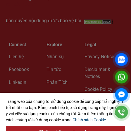
Chỉ dẫn bản đồ
bản quyền nội dung được bảo vệ bởi
Connect
Explore
Legal
Liên hệ
Nhân sự
Privacy Notice
Facebook
Tin tức
Disclaimer &
Notices
Linkedin
Phân Tích
Cookie Policy
Zalo
Về chúng tôi
Trang web của chúng tôi sử dụng cookie để cung cấp trải nghiệm
Cookie Settings
tốt nhất cho bạn. Bằng cách tiếp tục sử dụng trang này, bạn đồng
ý với việc sử dụng cookie của chúng tôi. Xem thêm thông tin về
cách chúng tôi sử dụng cookie trong
Chính sách Cookie
.
@ 2024 ADK Vietnam Lawyers. All Rights Reserved