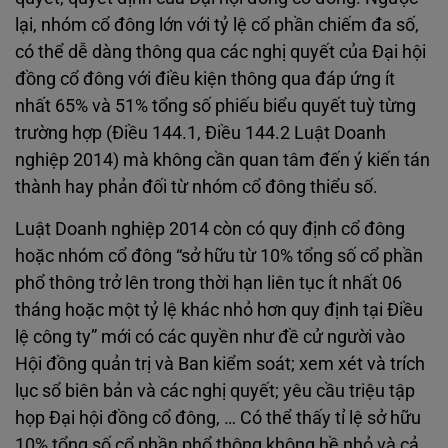
lại, nhóm cổ đông lớn với tỷ lệ cổ phần chiếm đa số,
có thể dễ dàng thông qua các nghị quyết của Đại hội
đồng cổ đông với điều kiện thông qua đáp ứng ít
nhất 65% và 51% tổng số phiếu biểu quyết tuỳ từng
trường hợp (Điều 144.1, Điều 144.2 Luật Doanh
nghiệp 2014) mà không cần quan tâm đến ý kiến tán
thành hay phản đối từ nhóm cổ đông thiểu số.
Luật Doanh nghiệp 2014 còn có quy định cổ đông
hoặc nhóm cổ đông “sở hữu từ 10% tổng số cổ phần
phổ thông trở lên trong thời hạn liên tục ít nhất 06
tháng hoặc một tỷ lệ khác nhỏ hơn quy định tại Điều
lệ công ty” mới có các quyền như đề cử người vào
Hội đồng quản trị và Ban kiểm soát; xem xét và trích
lục sổ biên bản và các nghị quyết; yêu cầu triệu tập
họp Đại hội đồng cổ đông, … Có thể thấy tỉ lệ sở hữu
10% tổng số cổ phần phổ thông không hề nhỏ và cả