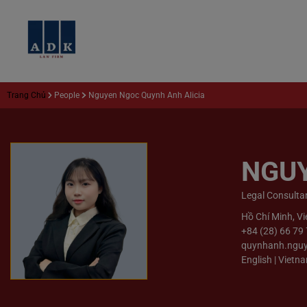
Trang Chủ
People
Nguyen Ngoc Quynh Anh Alicia
NGUY
Legal Consulta
Hồ Chí Minh, V
+84 (28) 66 79
quynhanh.ngu
English | Vietn