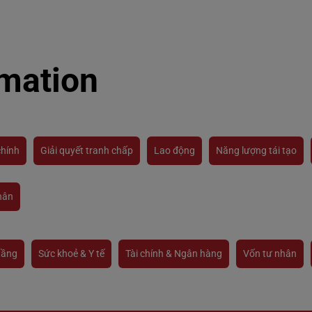
rmation
chính
Giải quyết tranh chấp
Lao động
Năng lượng tái tạo
hân
tầng
Sức khoẻ & Y tế
Tài chính & Ngân hàng
Vốn tư nhân