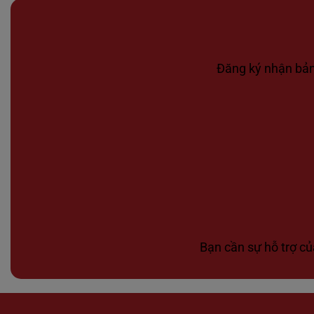
Đăng ký nhận bản 
Bạn cần sự hỗ trợ củ