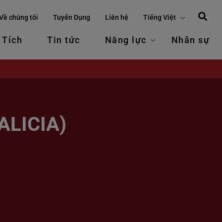
Về chúng tôi
Tuyển Dụng
Liên hệ
Tiếng Việt
 Tích
Tin tức
Năng lực
Nhân sự
LICIA)