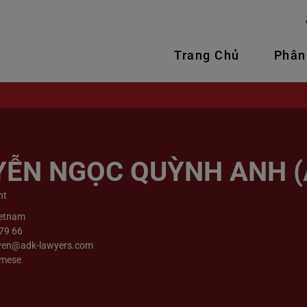
Trang Chủ
Phân
ỄN NGỌC QUỲNH ANH (A
nt
ietnam
 79 66
yen@adk-lawyers.com
amese