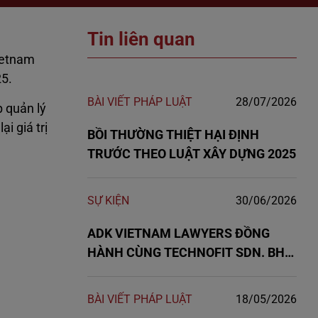
Tin liên quan
ietnam
25.
BÀI VIẾT PHÁP LUẬT
28/07/2026
p quản lý
i giá trị
BỒI THƯỜNG THIỆT HẠI ĐỊNH
TRƯỚC THEO LUẬT XÂY DỰNG 2025
SỰ KIỆN
30/06/2026
ADK VIETNAM LAWYERS ĐỒNG
HÀNH CÙNG TECHNOFIT SDN. BHD.
TRONG DỰ ÁN NHÀ MÁY ĐIỆN
TRẤU HẬU GIANG 10MW
BÀI VIẾT PHÁP LUẬT
18/05/2026