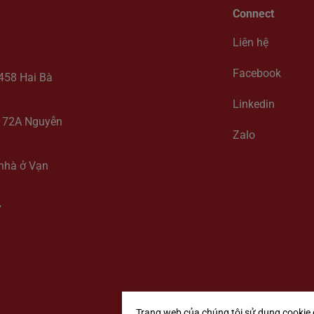
Connect
Liên hệ
Facebook
-458 Hai Bà
Linkedin
y, 72A Nguyễn
Zalo
 nhà ở Vạn
7
Trang web của chúng tôi sử dụng cookie 