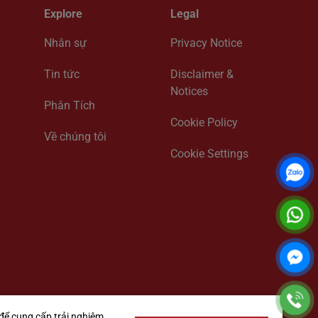
Explore
Legal
Nhân sự
Privacy Notice
Tin tức
Disclaimer &
Notices
Phân Tích
Cookie Policy
Về chúng tôi
Cookie Settings
để cung cấp trải nghiệm