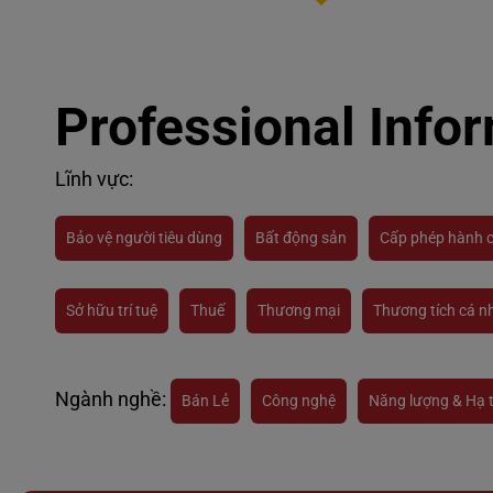
Professional Info
Lĩnh vực:
Bảo vệ người tiêu dùng
Bất động sản
Cấp phép hành 
Sở hữu trí tuệ
Thuế
Thương mại
Thương tích cá n
Ngành nghề:
Bán Lẻ
Công nghệ
Năng lượng & Hạ 