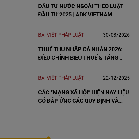
ĐẦU TƯ NƯỚC NGOÀI THEO LUẬT
ĐẦU TƯ 2025 | ADK VIETNAM
LAWYERS
BÀI VIẾT PHÁP LUẬT
30/03/2026
THUẾ THU NHẬP CÁ NHÂN 2026:
ĐIỀU CHỈNH BIỂU THUẾ & TĂNG
GIẢM TRỪ GIA CẢNH MỚI NHẤT
BÀI VIẾT PHÁP LUẬT
22/12/2025
CÁC “MẠNG XÃ HỘI” HIỆN NAY LIỆU
CÓ ĐÁP ỨNG CÁC QUY ĐỊNH VÀ
PHẢI ĐĂNG KÝ/ĐĂNG KÝ LẠI THEO
NGHỊ ĐỊNH MỚI?